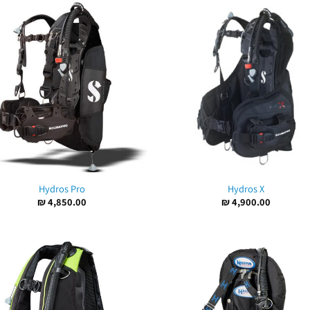
Hydros Pro
Hydros X
₪
4,850.00
₪
4,900.00