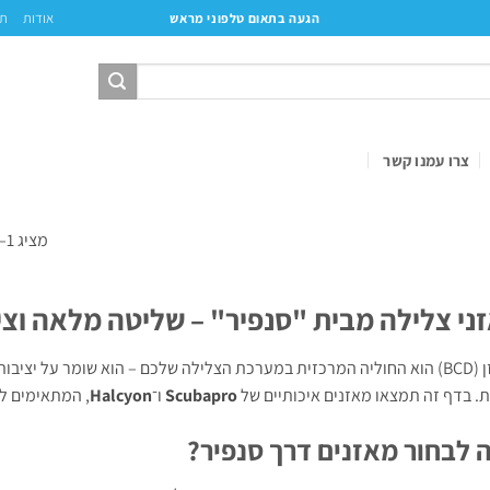
אודות
תק
הגעה בתאום טלפוני מראש
צרו עמנו קשר
מציג 1–12 מתוך 66 תוצאות
ני צלילה מבית "סנפיר" – שליטה מלאה וצ
המאזן (BCD) הוא החוליה המרכזית במערכת הצלילה שלכם – הוא שומר על י
ת. בדף זה תמצאו מאזנים איכותיים של
Scubapro
ו־
Halcyon
, המתאימים לצ
 לבחור מאזנים דרך סנפיר?