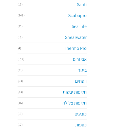
Santi
(15)
Scubapro
(349)
Sea Life
(51)
Shearwater
(13)
Thermo Pro
(4)
אביזרים
(152)
ביגוד
(21)
ווסתים
(63)
חליפות יבשות
(33)
חליפות צלילה
(46)
כובעים
(13)
כפפות
(12)