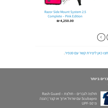
Razor Side Mount System 2.5
Complete – Pink Edition
₪
4,250.00
צו כאן ליצירת קשר עם סנפיר
.
רים ביותר
חולצה לגברים – חולצת Rash Guard –
Scubapro עם שרוול ארוך או קצר | הגנה
מ־UPF-50