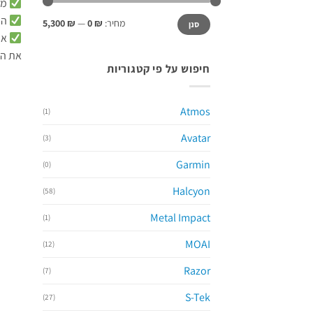
מגו
מחיר
מחיר
התא
מחיר:
₪ 0
—
₪ 5,300
סנן
מינימלי
מקסימלי
אי
את המ
חיפוש על פי קטגוריות
Atmos
(1)
Avatar
(3)
Garmin
(0)
Halcyon
(58)
Metal Impact
(1)
MOAI
(12)
Razor
(7)
S-Tek
(27)