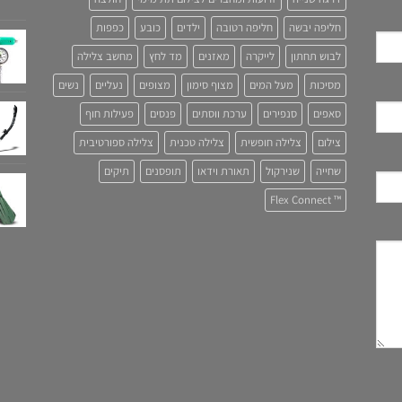
חליפה יבשה
חליפה רטובה
ילדים
כובע
כפפות
לבוש תחתון
לייקרה
מאזנים
מד לחץ
מחשב צלילה
מסיכות
מעל המים
מצוף סימון
מצופים
נעליים
נשים
סאפים
סנפירים
ערכת ווסתים
פנסים
פעילות חוף
צילום
צלילה חופשית
צלילה טכנית
צלילה ספורטיבית
שחייה
שנירקול
תאורת וידאו
תופסנים
תיקים
™ Flex Connect