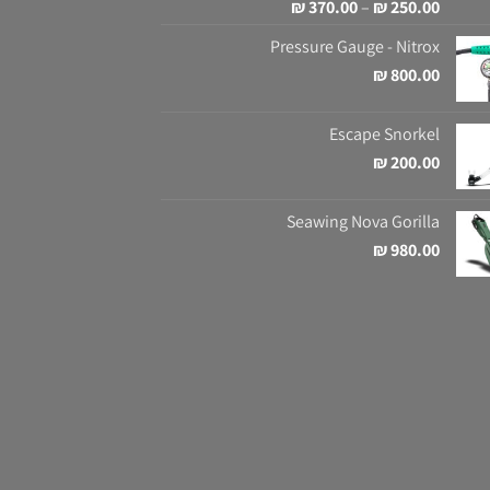
טווח
₪
370.00
–
₪
250.00
מחירים:
Pressure Gauge - Nitrox
800.00
₪
עד
Escape Snorkel
₪
200.00
Seawing Nova Gorilla
₪
980.00