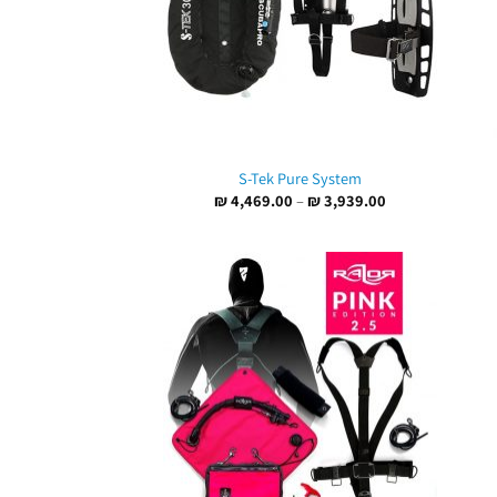
S-Tek Pure System
טווח
₪
4,469.00
–
₪
3,939.00
מחירים:
עד