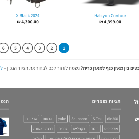
X-Black 2024
Halcyon Contour
₪
4,300.00
₪
4,399.00
6
5
4
3
2
1
ים בין מאזן כנף למאזן כרית?
נשמח לעזור לכם לבחור את הציוד הנכון –
לח
ול
תגיות מוצרים
הנמכ
ש
din300
S-Tek
Scubapro
yoke
אבטוח
אביזרים
אוקטופוס
ביגוד
בקפלייט
גברים
דרגה ראשונה
דרגה שנייה
זרועות ומחברים לצילום תת מימי
חולצה