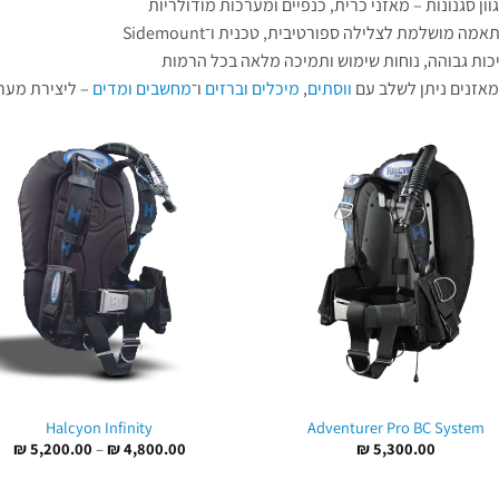
ון סגנונות – מאזני כרית, כנפיים ומערכות מודולריות
מה מושלמת לצלילה ספורטיבית, טכנית ו־Sidemount
כות גבוהה, נוחות שימוש ותמיכה מלאה בכל הרמות
אזנים ניתן לשלב עם
ווסתים
,
מיכלים וברזים
ו־
מחשבים ומדים
– ליצירת מערכ
Halcyon Infinity
Adventurer Pro BC System
טוו
₪
5,200.00
–
₪
4,800.00
₪
5,300.00
מחי
עד