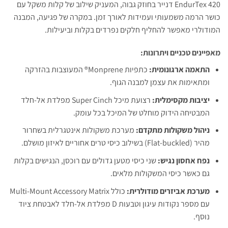
EndurTex 420 דנייר בחוזק גבוה, המעניק שילוב של קלות משקל עם
כושר הרמה משמעותי ועמידות לאורך זמן. במקרה של פגיעה, המבנה
המודולרי מאפשר להחליף חלקים נפרדים בקלות וביעילות.
מאפיינים טכניים ויתרונות:
התאמה ארגונומית:
כתפיות Monprene® המעוצבות בהזרקה
ומתאימות את עצמן למבנה הגוף.
יציבות מקסימלית:
רצועת מיכל Super Cinch מפלדת אל-חלד
המבטיחה הידוק מוחלט של המיכל בכל עומק.
ניהול משקולות מתקדם:
מערכת משקולות אינטגרלית בשחרור
מהיר (Flat-buckled) בשילוב כיסי טרים אחוריים לאיזון מושלם.
נפח אחסון נגיש:
שני כיסי מטען גדולים עם רוכסן, הנגישים בקלות
גם כאשר כיסי המשקולות מלאים.
מערכת אביזרים מודולרית:
כולל Multi-Mount Accessory Matrix
עם מספר נקודות עיגון וטבעות D מפלדת אל-חלד לאבטחת ציוד
נוסף.