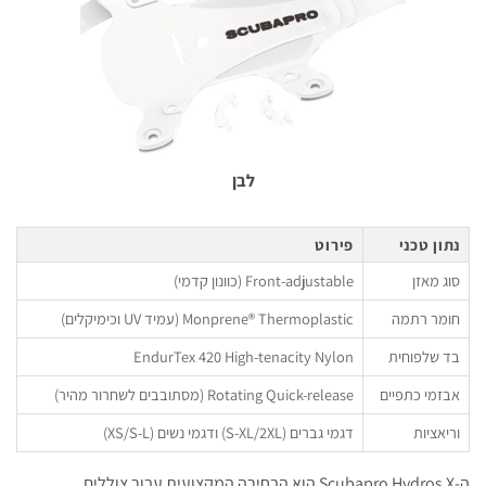
לבן
נתון טכני
פירוט
סוג מאזן
Front-adjustable (כוונון קדמי)
חומר רתמה
Monprene® Thermoplastic (עמיד UV וכימיקלים)
בד שלפוחית
EndurTex 420 High-tenacity Nylon
אבזמי כתפיים
Rotating Quick-release (מסתובבים לשחרור מהיר)
וריאציות
דגמי גברים (S-XL/2XL) ודגמי נשים (XS/S-L)
ה-Scubapro Hydros X הוא הבחירה המקצועית עבור צוללים