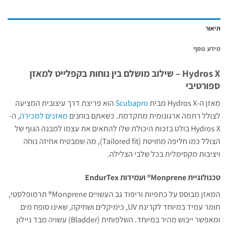
תיאור
מידע נוסף
Hydros X – שילוב מושלם בין נוחות בקפלייט למאזן
ספורטיבי
מאזן ה-Hydros X מבית
Scubapro
הוא פריצת דרך עיצובית המציעה
לצולל רתמה ארגונומית מתקדמת. כשאתם בוחנים
מאזנים למכירה
, ה-
Hydros X בולט בזכות היכולת שלו להתאים את עצמו למבנה הגוף של
הצולל כמו חליפה מחויטת (Tailored fit), מה שמבטיח אחיזה נוחה
ויציבות מקסימלית בכל שלבי הצלילה.
טכנולוגיית Monprene® ועמידות EndurTex
המאזן מבוסס על כתפיות וריפוד גב העשויים Monprene® תרמופלסטי,
חומר עמיד במיוחד לקרינת UV, כימיקלים ושחיקה, שאינו סופח מים
ומאפשר ייבוש מהיר במיוחד. השלפוחית (Bladder) עשויה מבד ניילון