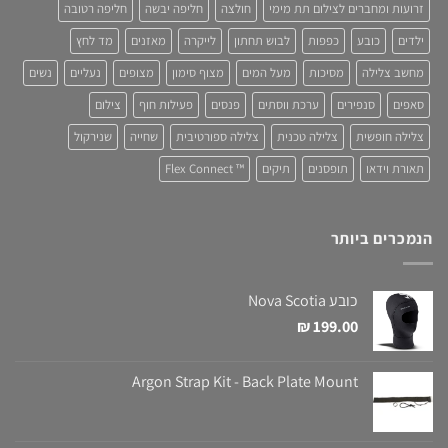
זרועות ומחברים לצילום תת מימי
חולצה
חליפה יבשה
חליפה רטובה
ילדים
כובע
כפפות
לבוש תחתון
לייקרה
מאזנים
מד לחץ
מחשב צלילה
מסיכות
מעל המים
מצוף סימון
מצופים
נעליים
נשים
סאפים
סנפירים
ערכת ווסתים
פנסים
פעילות חוף
צילום
צלילה חופשית
צלילה טכנית
צלילה ספורטיבית
שחייה
שנירקול
תאורת וידאו
תופסנים
תיקים
™ Flex Connect
הנמכרים ביותר
כובע Nova Scotia
₪
199.00
Argon Strap Kit - Back Plate Mount