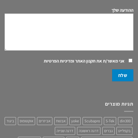
ההודעה שלך
אני מאשר/ת את
תקנון האתר ומדיניות הפרטיות
תגיות מוצרים
din300
S-Tek
Scubapro
yoke
אבטוח
אביזרים
אוקטופוס
ביגוד
בקפלייט
גברים
דרגה ראשונה
דרגה שנייה