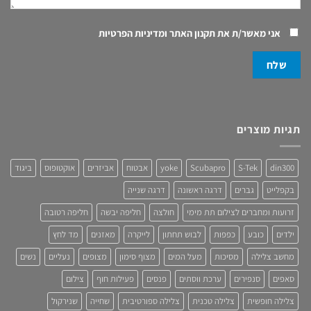
אני מאשר/ת את
תקנון האתר ומדיניות הפרטיות
תגיות מוצרים
din300
S-Tek
Scubapro
yoke
אבטוח
אביזרים
אוקטופוס
ביגוד
בקפלייט
גברים
דרגה ראשונה
דרגה שנייה
זרועות ומחברים לצילום תת מימי
חולצה
חליפה יבשה
חליפה רטובה
ילדים
כובע
כפפות
לבוש תחתון
לייקרה
מאזנים
מד לחץ
מחשב צלילה
מסיכות
מעל המים
מצוף סימון
מצופים
נעליים
נשים
סאפים
סנפירים
ערכת ווסתים
פנסים
פעילות חוף
צילום
צלילה חופשית
צלילה טכנית
צלילה ספורטיבית
שחייה
שנירקול