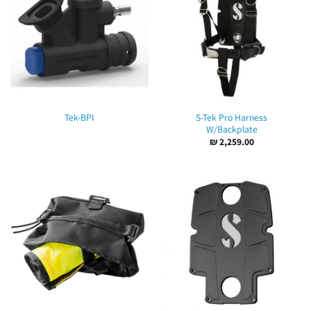
S-Tek Pro Harness
Tek-BPI
W/Backplate
₪
2,259.00