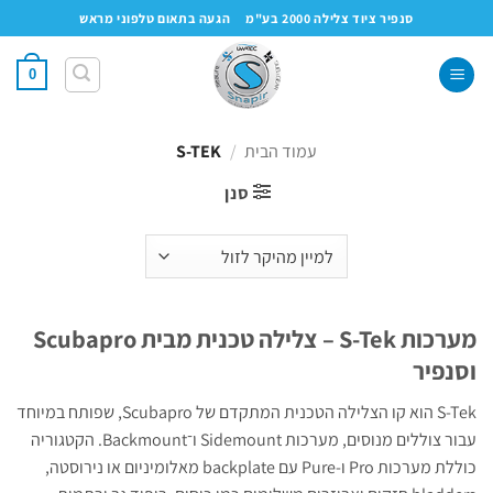
Ski
סנפיר ציוד צלילה 2000 בע"מ
הגעה בתאום טלפוני מראש
t
conten
0
עמוד הבית
/
S-TEK
סנן
מערכות S-Tek – צלילה טכנית מבית Scubapro
וסנפיר
S-Tek הוא קו הצלילה הטכנית המתקדם של Scubapro, שפותח במיוחד
עבור צוללים מנוסים, מערכות Sidemount ו־Backmount. הקטגוריה
כוללת מערכות Pro ו‑Pure עם backplate מאלומיניום או נירוסטה,