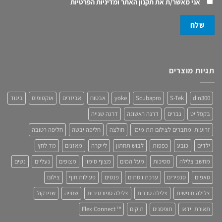
אני מאשר/ת את
תקנון האתר ומדיניות הפרטיות
תגיות מוצרים
din300
S-Tek
Scubapro
yoke
אבטוח
אביזרים
אוקטופוס
ביגוד
בקפלייט
גברים
דרגה ראשונה
דרגה שנייה
זרועות ומחברים לצילום תת מימי
חולצה
חליפה יבשה
חליפה רטובה
ילדים
כובע
כפפות
לבוש תחתון
לייקרה
מאזנים
מד לחץ
מחשב צלילה
מסיכות
מעל המים
מצוף סימון
מצופים
נעליים
נשים
סאפים
סנפירים
ערכת ווסתים
פנסים
פעילות חוף
צילום
צלילה חופשית
צלילה טכנית
צלילה ספורטיבית
שחייה
שנירקול
תאורת וידאו
תופסנים
תיקים
™ Flex Connect