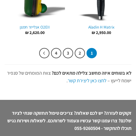
Aladin H Matrix
O2EII אנלייזר חמצן
₪
2,620.00
₪
2,950.00
4
3
2
1
לא בטוחים איזה מחשב צלילה מתאים לכם?
צוות המומחים של סנפיר
ישמח לייעץ –
לחצו כאן ליצירת קשר
.
זקוקים לעזרה? יש לכם שאלות? צריכים טיפול תחזוקה שנתי לציוד
שלכם? צרו עמנו קשר עכשיו ונעמוד לשרותכם. לשאלות ושירות נגיש
תוכלו להתקשר -
055-9260504