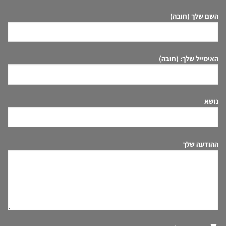
השם שלך (חובה)
האימייל שלך: (חובה)
נושא
ההודעה שלך