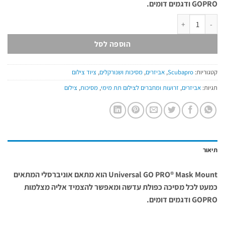
GOPRO ודגמים דומים.
כמות של Universal GO PRO® Mask Mount
הוספה לסל
קטגוריות:
Scubapro
,
אביזרים
,
מסיכות ושנורקלים
,
ציוד צילום
תגיות:
אביזרים
,
זרועות ומחברים לצילום תת מימי
,
מסיכות
,
צילום
תיאור
Universal GO PRO® Mask Mount הוא מתאם אוניברסלי המתאים
כמעט לכל מסיכה כפולת עדשה ומאפשר להצמיד אליה מצלמות
GOPRO ודגמים דומים.