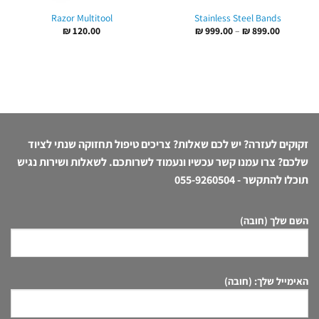
Razor Multitool
Stainless Steel Bands
טווח
₪
120.00
₪
999.00
–
₪
899.00
מחירים:
עד
זקוקים לעזרה? יש לכם שאלות? צריכים טיפול תחזוקה שנתי לציוד
שלכם? צרו עמנו קשר עכשיו ונעמוד לשרותכם. לשאלות ושירות נגיש
תוכלו להתקשר -
055-9260504
השם שלך (חובה)
האימייל שלך: (חובה)