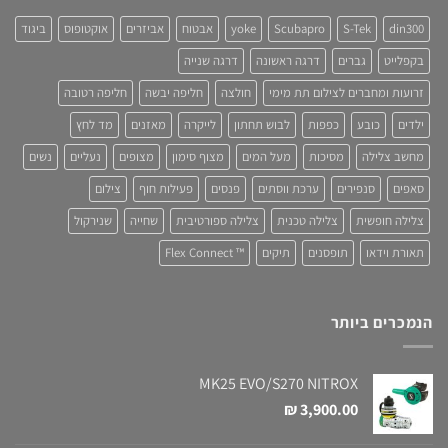
din300
S-Tek
Scubapro
yoke
אבטוח
אביזרים
אוקטופוס
ביגוד
בקפלייט
גברים
דרגה ראשונה
דרגה שנייה
זרועות ומחברים לצילום תת מימי
חולצה
חליפה יבשה
חליפה רטובה
ילדים
כובע
כפפות
לבוש תחתון
לייקרה
מאזנים
מד לחץ
מחשב צלילה
מסיכות
מעל המים
מצוף סימון
מצופים
נעליים
נשים
סאפים
סנפירים
ערכת ווסתים
פנסים
פעילות חוף
צילום
צלילה חופשית
צלילה טכנית
צלילה ספורטיבית
שחייה
שנירקול
תאורת וידאו
תופסנים
תיקים
™ Flex Connect
הנמכרים ביותר
MK25 EVO/S270 NITROX
₪
3,900.00