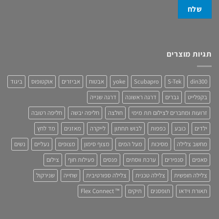
תגיות מוצרים
din300
S-Tek
Scubapro
yoke
אבטוח
אביזרים
אוקטופוס
ביגוד
בקפלייט
גברים
דרגה ראשונה
דרגה שנייה
זרועות ומחברים לצילום תת מימי
חולצה
חליפה יבשה
חליפה רטובה
ילדים
כובע
כפפות
לבוש תחתון
לייקרה
מאזנים
מד לחץ
מחשב צלילה
מסיכות
מעל המים
מצוף סימון
מצופים
נעליים
נשים
סאפים
סנפירים
ערכת ווסתים
פנסים
פעילות חוף
צילום
צלילה חופשית
צלילה טכנית
צלילה ספורטיבית
שחייה
שנירקול
תאורת וידאו
תופסנים
תיקים
™ Flex Connect