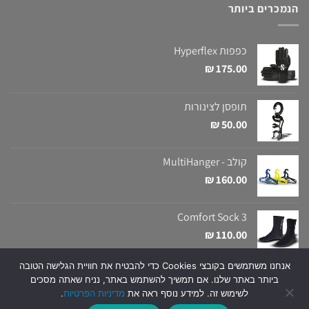
הנמכרים ביותר
כפפות Hyperflex
₪
175.00
תופסן לצינורות
₪
50.00
קולב - MultiHanger
₪
160.00
Comfort Sock 3
₪
110.00
אנחנו משתמשים בקובצי Cookies כדי להבטיח את חוויית הגלישה הטובה
ביותר באתר שלנו. אם תמשיך להשתמש באתר, נניח שאתה מסכים
Copyright 2026 ©
Snapir
| All Rights Reserved | Created and Designed
לשימוש זה. למידע נוסף ראה את
מדיניות הפרטיות
.
by
CobiHay
Digital