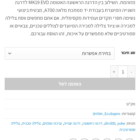
מזוהמת. השילוב בין הדרגה הראשונה האטומה MK19 EVO לדרגה
השנייה המיוצרת בעבודת יד ממתכת מלאה A700, מבטיח ביצועי
נשימה חסרי תקדים ועמידות מקסימלית. אם אתם מחפשים ווסת צלילה
למכירה או ציוד צלילה למכירה המיועדים לצוללים טכניים, צבאיים או
ספורטיביים שלא מתפשרים על איכות, זהו הווסת עבורכם.
סוג חיבור
כמות של MK19 EVO/A700
הוספה לסל
מק"ט:
קטגוריות:
Scubapro
,
ווסתים
תגיות:
yoke
,
din300
,
דרגה ראשונה
,
דרגה שנייה
,
ערכת ווסתים
,
צלילה טכנית
,
צלילה
ספורטיבית