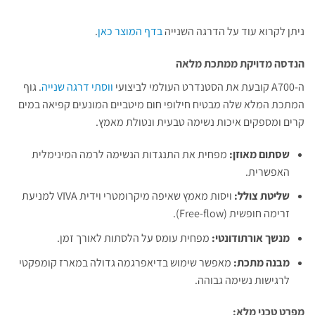
ניתן לקרוא עוד על הדרגה השנייה
בדף המוצר כאן
.
הנדסה מדויקת ממתכת מלאה
ה-A700 קובעת את הסטנדרט העולמי לביצועי
ווסתי דרגה שנייה
. גוף
המתכת המלא שלה מבטיח חילופי חום מיטביים המונעים קפיאה במים
קרים ומספקים איכות נשימה טבעית ונטולת מאמץ.
שסתום מאוזן:
מפחית את התנגדות הנשימה לרמה המינימלית
האפשרית.
שליטת צולל:
ויסות מאמץ שאיפה מיקרומטרי וידית VIVA למניעת
זרימה חופשית (Free-flow).
מנשך אורתודונטי:
מפחית עומס על הלסתות לאורך זמן.
מבנה מתכת:
מאפשר שימוש בדיאפרגמה גדולה במארז קומפקטי
לרגישות נשימה גבוהה.
מפרט טכני מלא: