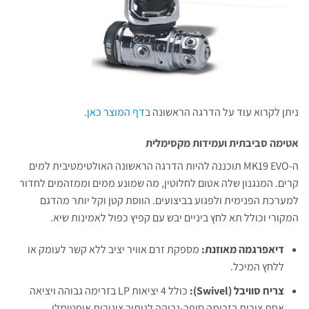
ניתן לקרוא עוד על הדרגה הראשונה
בדף המוצר כאן
.
אטימה סביבתית ועמידות מקסימלית
ה-MK19 EVO תוכננה להיות הדרגה הראשונה האולטימטיבית למים
קרים. המנגנון שלה אטום לחלוטין, מה שמונע ממים וממזהמים לחדור
למערכת הפנימית ולפגוע בביצועים. הווסת קטן וקל יותר מהדגם
המקורי וכולל תא לחץ ביניים יבש עם קפיץ כפול לאמינות שיא.
דיאפרגמה מאוזנת:
מספקת זרם אוויר יציב ללא קשר לעומק או
ללחץ המיכל.
צריח סוויבל (Swivel):
כולל 4 יציאות LP בזרימה גבוהה ויציאה
אחת צירית בזרימה סופר-גבוהה לניתוב צינורות אופטימלי.