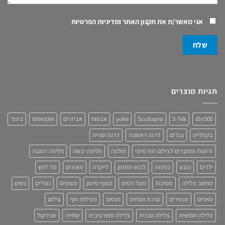
אני מאשר/ת את
תקנון האתר ומדיניות הפרטיות
תגיות מוצרים
din300
S-Tek
Scubapro
yoke
אבטוח
אביזרים
אוקטופוס
ביגוד
בקפלייט
גברים
דרגה ראשונה
דרגה שנייה
זרועות ומחברים לצילום תת מימי
חולצה
חליפה יבשה
חליפה רטובה
ילדים
כובע
כפפות
לבוש תחתון
לייקרה
מאזנים
מד לחץ
מחשב צלילה
מסיכות
מעל המים
מצוף סימון
מצופים
נעליים
נשים
סאפים
סנפירים
ערכת ווסתים
פנסים
פעילות חוף
צילום
צלילה חופשית
צלילה טכנית
צלילה ספורטיבית
שחייה
שנירקול