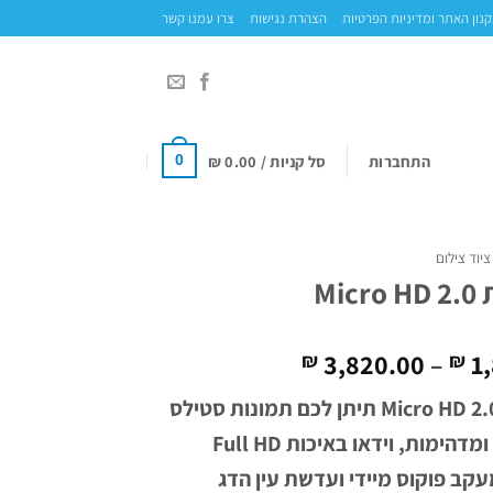
נון האתר ומדיניות הפרטיות
הצהרת נגישות
צרו עמנו קשר
התחברות
סל קניות /
0.00
₪
0
ציוד צילום
Mic
טווח
3,820.00
–
1,
₪
₪
מחירים:
מצלמת 2.0 Micro HD תיתן לכם תמונות סטילס
עד
צבעוניות ומדהימות, וידאו באיכות Full HD
10, מעקב פוקוס מיידי ועדשת עין הדג