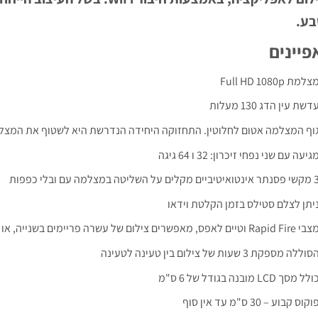
ע.
פיינים
צלמת Full HD 1080p
דשת עין הדג 130 מעלות
וף המצלמה אטום לחלוטין. התחזוקה היחידה הנדרשת היא לשטוף את המצל
גיעה עם שני נפחי זיכרון: 32 ו 64 גיגה
ינטואיטיביים מקלים על השליטה במצלמה עם ובלי כפפות
יתן לצלם סטילס בזמן הקלטת וידאו
Rapid Fir וטיים לאפס, מאפשרים צילום של עשרה פריימים בשנייה, או צילום מתמשך באינטרוולים מוגדרים מראש
סוללה מספקת 3 שעות של צילום בין טעינה לטעינה
ולל מסך LCD מובנה בגודל של 6 ס"מ
וקוס קבוע – 30 ס"מ עד אין סוף