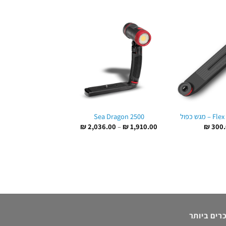
עד
Sea Dragon 2500
מיקרו ו RM-4K
טווח
₪
2,036.00
–
₪
1,910.00
₪
300.
מחירים:
₪
460.00
עד
רים ביותר