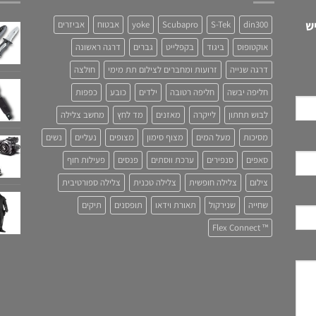
ש
din300
S-Tek
Scubapro
yoke
אבטוח
אביזרים
אוקטופוס
ביגוד
בקפלייט
גברים
דרגה ראשונה
דרגה שנייה
זרועות ומחברים לצילום תת מימי
חולצה
חליפה יבשה
חליפה רטובה
ילדים
כובע
כפפות
לבוש תחתון
לייקרה
מאזנים
מד לחץ
מחשב צלילה
מסיכות
מעל המים
מצוף סימון
מצופים
נעליים
נשים
סאפים
סנפירים
ערכת ווסתים
פנסים
פעילות חוף
צילום
צלילה חופשית
צלילה טכנית
צלילה ספורטיבית
שחייה
שנירקול
תאורת וידאו
תופסנים
תיקים
™ Flex Connect