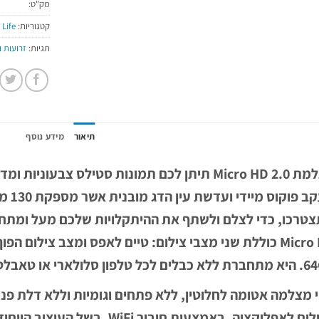
מק"ט:
קטגוריות:
 Life
תגיות:
זרועות 
תיאור
מידע נוסף
מעקב 
י או טאבלט, עם אפליקציית Sealife Micro Cam.
י מצלמה אטומה לחלוטין, ללא פתחים וגומיות וללא דלת פ
הצילום לאפליקציה, באמצעות חיבור