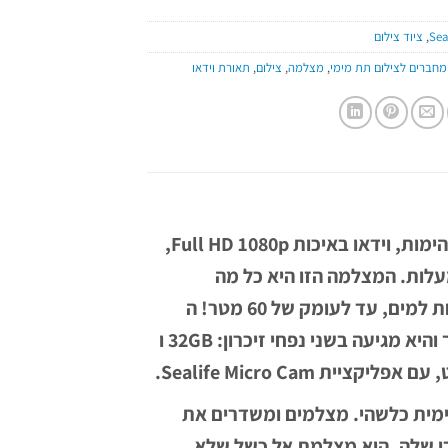
Sea
,
ציוד צילום
ומחברים לצילום תת מימי
,
מצלמה
,
צילום
,
תאורת וידאו
מצלמת 2.0 Micro HD תיתן לכם תמונות סטילס צבעוניות ומדהימות, וידאו באיכות Full HD 1080p,
פוקוס מיידי ועדשת עין הדג מובנית אשר מספקת 130 מעלות. המצלמה הזו היא כל מה
שתצטרכו, כדי לצלם ולשתף את ההיתקלויות שלכם מעל ומתחת למים, עד לעומק של 60 מטר! ה
Micro HD כוללת שני מצבי צילום: טיים לאפס ומצב צילום הפוך והיא מגיעה בשני נפחי זיכרון: 32GB ו
נימית כלשהי. מצלמים ומשדרים את
 WiFi. בשל העיצוב הייחודי שלה, היא מצלמת אל כשל שלא