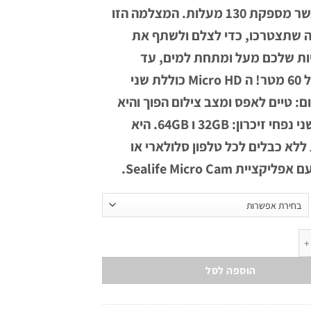
מובנית אשר מספקת 130 מעלות. המצלמה הזו
ה שתצטרכו, כדי לצלם ולשתף את
ות שלכם מעל ומתחת למים, עד
לעומק של 60 מטר! ה Micro HD כוללת שני
ם: טיים לאפס ומצב צילום הפוך והיא
מגיעה בשני נפחי זיכרון: 32GB ו 64GB. היא
לא כבלים לכל טלפון סלולארי או
ציית Sealife Micro Cam.
Micro H
הוספה לסל