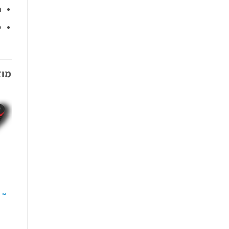
ח
פ
מוצ
™ Flex Connect – מגש כפ