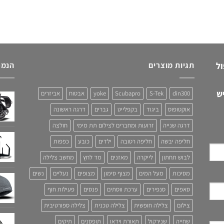
ול
תגיות מוצרים
הנמכ
ש
din300
S-Tek
Scubapro
yoke
אבטוח
אביזרים
אוקטופוס
ביגוד
בקפלייט
גברים
דרגה ראשונה
דרגה שנייה
זרועות ומחברים לצילום תת מימי
חולצה
חליפה יבשה
חליפה רטובה
ילדים
כובע
כפפות
לבוש תחתון
לייקרה
מאזנים
מד לחץ
מחשב צלילה
מסיכות
מעל המים
מצוף סימון
מצופים
נעליים
נשים
סאפים
סנפירים
ערכת ווסתים
פנסים
פעילות חוף
צילום
צלילה חופשית
צלילה טכנית
צלילה ספורטיבית
שחייה
שנירקול
תאורת וידאו
תופסנים
תיקים