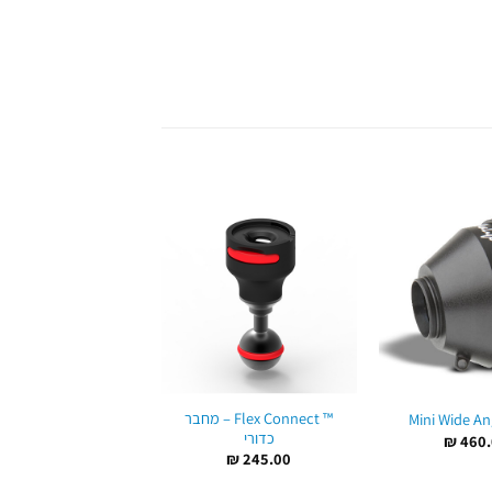
™ Flex Connect – מחבר
rsal GO PRO® Mask
Mini Wide An
כדורי
Mount
₪
460.
₪
69.00
₪
245.00