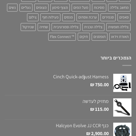
מחשב צלילה
מסיכות
מעל המים
מצוף סימון
מצופים
נעליים
נשים
סאפים
סנפירים
ערכת ווסתים
פנסים
פעילות חוף
צילום
צלילה חופשית
צלילה טכנית
צלילה ספורטיבית
שחייה
שנירקול
תאורת וידאו
תופסנים
תיקים
™ Flex Connect
הנמכרים ביותר
Cinch Quick-adjust Harness
₪
750.00
מחזיק לעדשה
₪
115.00
כנף Halcyon Evolve JJ CCR
₪
2,900.00