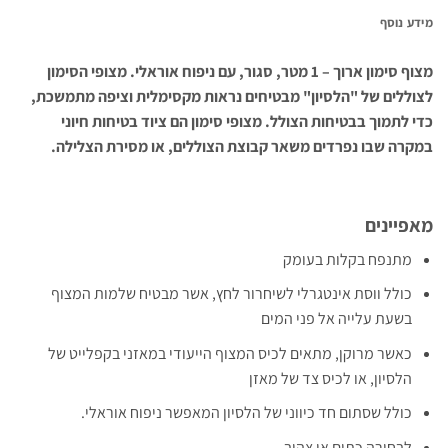
מידע נוסף
מצוף סימון ארוך – 1 מטר, סגור, עם ניפוח אוראלי. מצופי הסימון
לצוללים של "הלסיון" מבטיחים נראות מקסימלית וציפה מתמשכת,
כדי לתמוך בבטיחות הצולל. מצופי סימון הם ציוד בטיחות חיוני
במקרה שבו נפרדים משאר קבוצת הצוללים, או מסירת הצלילה.
מאפיינים
מתנפח בקלות בעומק
כולל ווסת אינטגרלי לשיחרור לחץ, אשר מבטיח שלמות המצוף
בשעת עלייה אל פני המים
כאשר מרוקן, מתאים לכיס המצוף הייעודי במאזני בקפלייט של
הלסיון, או לכיס צד של מאזן
כולל שסתום חד כיווני של הלסיון המאפשר ניפוח אוראלי.
לבחירה כתום או צהוב