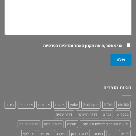
אני מאשר/ת את
תקנון האתר ומדיניות הפרטיות
תגיות מוצרים
din300
S-Tek
Scubapro
yoke
אבטוח
אביזרים
אוקטופוס
ביגוד
בקפלייט
גברים
דרגה ראשונה
דרגה שנייה
זרועות ומחברים לצילום תת מימי
חולצה
חליפה יבשה
חליפה רטובה
ילדים
כובע
כפפות
לבוש תחתון
לייקרה
מאזנים
מד לחץ