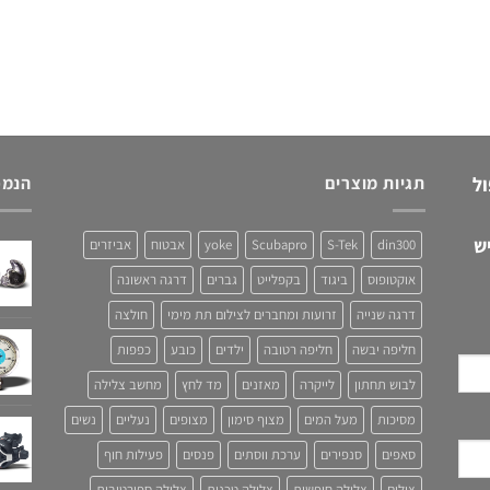
ול
תגיות מוצרים
הנמכ
ש
din300
S-Tek
Scubapro
yoke
אבטוח
אביזרים
אוקטופוס
ביגוד
בקפלייט
גברים
דרגה ראשונה
דרגה שנייה
זרועות ומחברים לצילום תת מימי
חולצה
חליפה יבשה
חליפה רטובה
ילדים
כובע
כפפות
לבוש תחתון
לייקרה
מאזנים
מד לחץ
מחשב צלילה
מסיכות
מעל המים
מצוף סימון
מצופים
נעליים
נשים
סאפים
סנפירים
ערכת ווסתים
פנסים
פעילות חוף
צילום
צלילה חופשית
צלילה טכנית
צלילה ספורטיבית