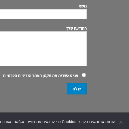
נושא
ההודעה שלך
אני מאשר/ת את
תקנון האתר ומדיניות הפרטיות
eserved | Created and Designed by
CobiHay
Digital
אנחנו משתמשים בקובצי Cookies כדי להבטיח את חוויית הגלישה הטובה ביותר באתר שלנו. אם תמשיך להשתמש באתר, נניח שאתה מסכים לשימוש זה. למידע נוסף ראה את