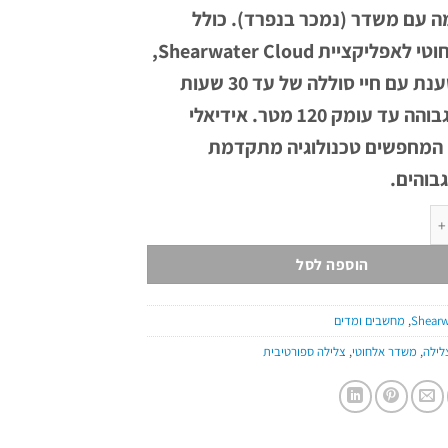
מה עם משדר (נמכר בנפרד). כולל
חיבור אלחוטי לאפליקציית Shearwater Cloud,
סוללה נטענת עם חיי סוללה של עד 30 שעות
ועמידות גבוהה עד עומק 120 מטר. אידיאלי
 המחפשים טכנולוגיה מתקדמת
גבוהים.
 Peregrine TX
הוספה לסל
Shearw
,
מחשבים ומדים
לילה
,
משדר אלחוטי
,
צלילה ספורטיבית