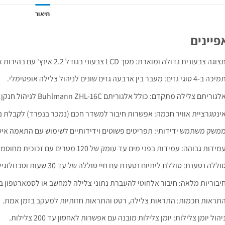
תיאור
פיינים
צוגה צבעונית גדולה ומוארת: מסך LCD צבעוני בגודל 2.2 אינץ' עם בהירות אוטומטית לצפייה נוחה בכל תנאי תאורה.
כה ב-4 סוגי גזים: מעבר בין ארבעה גזים שונים לניהול צלילה אופטימלי.
לגוריתם צלילה מתקדם: כולל אלגוריתם Buhlmann ZHL-16C לניהול חנקן וניטרוקס.
ינטגרציית אוויר חכמה: אפשרות חיבור למשדר חכם (נמכר בנפרד) לקבלת נת
משק משתמש ידידותי: תפריטים פשוטים וידידותיים לשימוש עם התאמה א
מידות גבוהה: עמידות בפני מים עד עומק של 120 מטרים עם זכוכית מחוסמת להגנה מפני שריטות.
וללה נטענת: סוללת ליתיום נטענת עם חיי סוללה של עד 30 שעות וטכנולוגיית טעינה אלחוטית מהירה.
יבוריות מלאה: חיבור אלחוטי להעברת נתוני צלילה למחשב או לסמארטפון באמצעות אפליקצ
תראות חכמות: התראות צלילה, רטט והתראות חזותיות למעקב בזמן אמת.
יהול יומן צלילות: יומן צלילות מובנה עם אפשרות לאחסון עד 200 צלילות.