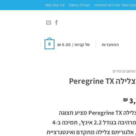
נון האתר ומדיניות הפרטיות
הצהרת נגישות
צרו עמנו קשר
התחברות
סל קניות /
0.00
₪
0
מחשבים ומדים
Peregrine T
3,
₪
מחשב הצלילה Peregrine TX מציע תצוגה
צבעונית מרהיבה בגודל 2.2 אינץ', תמיכה ב-4
, אלגוריתם צלילה מתקדם ואינטגרציית