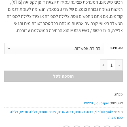
רכיבי טיטניום. המערכת מציעה עמידות יוצאת דופן לקפיאה (XTIS),
רגישות נשימה גבוהה וצמצום של 37% במאמץ הנשימה לעומת דגמים
קודמים. אם אתם מחפשים ווסת צלילה למכירה או ציוד צלילה למכירה
המשלב ביצועי קצה עם אמינות מוכחת בכל טמפרטורת מים ותנאי
צלילה, ה-MK25 EVO / S620 Ti הוא הבחירה המושלמת עבורכם.
סוג חיבור
כמות של Mk25 Evo/S620 Ti
הוספה לסל
מק"ט:
קטגוריות:
Scubapro
,
ווסתים
תגיות:
yoke
,
din300
,
דרגה ראשונה
,
דרגה שנייה
,
ערכת ווסתים
,
צלילה טכנית
,
צלילה
ספורטיבית