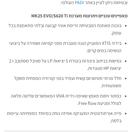
ובטיחות ניתן לעיין באתר
PADI
העולמי.
מאפיינים טכניים ויתרונות מערכת MK25 EVO/S620 Ti
בוכנה מאוזנת המבטיחה זרימת אוויר קבועה ובלתי מתאמצת בכל
עומק.
בידוד XTIS המעניק הגנה מוגברת מפני קפיאה ושמירה על ביצועי
הנשימה במים קרים.
גמישות בניתוב צינורות בעזרת 5 יציאות LP על סוויבל מסתובב ו 2
יציאות HP מנוגדות.
חלל פנימי מטיטניום קשיח ועמיד בפני קורוזיה המפחית משקל
משמעותית.
כפתור ויסות מאמץ שאיפה וידית VIVA המאפשרים שליטה מלאה
לצולל ומניעת Free flow.
פייה אורתודונטית המעניקה אחיזה נוחה במיוחד המפחיתה עייפות
בלסת.