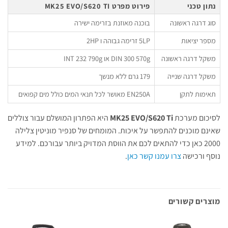
נתון טכני
פירוט מפרט MK25 EVO/S620 TI
סוג דרגה ראשונה
בוכנה מאוזנת בזרימה ישירה
מספר יציאות
5LP זרימה גבוהה ו 2HP
משקל דרגה ראשונה
DIN 300 570g או INT 232 790g
משקל דרגה שנייה
179 גרם ללא מנשך
תאימות לתקן
EN250A מאושר לכל תנאי המים כולל מים קפואים
לסיכום מערכת
MK25 EVO/S620 Ti
היא הפתרון המושלם עבור צוללים
שאינם מוכנים להתפשר על איכות. המומחים של סנפיר מוניטין צלילה
2000 כאן כדי להתאים לכם את הווסת המדויק ביותר עבורכם. למידע
נוסף ורכישה
צרו עמנו קשר כאן
.
מוצרים קשורים