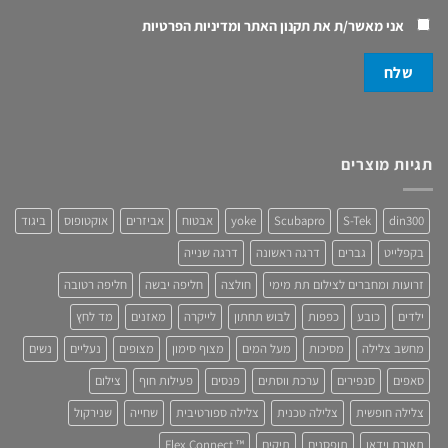
אני מאשר/ת את
תקנון האתר ומדיניות הפרטיות
תגיות מוצרים
din300
S-Tek
Scubapro
yoke
אבטוח
אביזרים
אוקטופוס
ביגוד
בקפלייט
גברים
דרגה ראשונה
דרגה שנייה
זרועות ומחברים לצילום תת מימי
חולצה
חליפה יבשה
חליפה רטובה
ילדים
כובע
כפפות
לבוש תחתון
לייקרה
מאזנים
מד לחץ
מחשב צלילה
מסיכות
מעל המים
מצוף סימון
מצופים
נעליים
נשים
סאפים
סנפירים
ערכת ווסתים
פנסים
פעילות חוף
צילום
צלילה חופשית
צלילה טכנית
צלילה ספורטיבית
שחייה
שנירקול
תאורת וידאו
תופסנים
תיקים
™ Flex Connect