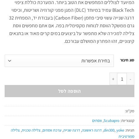
המיועד לצוללים המחפשים את הטוב ביותר. המערכת כוללת ציפוי
Black Tech עמיד במיוחד (DLC) המגן מפני קורוזיה ושריטות, וכיסוי
דרגה שנייה עשוי סיבי פחמן (Carbon Fiber) בעבודת יד, המפחית 32
גרם ממשקל הווסת לנוחות מקסימלית בפה. אם אתם מחפשים ווסת
צלילה למכירה שלא מתפשר על ביצועים במים קרים מאוד או בתנאים
קיצוניים, זהו הפתרון המושלם עבורכם.
סוג חיבור
כמות של MK25 Evo/A700 Carbon Black Tech
הוספה לסל
מק"ט:
קטגוריות:
Scubapro
,
ווסתים
תגיות:
yoke
,
din300
,
דרגה ראשונה
,
דרגה שנייה
,
ערכת ווסתים
,
צלילה טכנית
,
צלילה
ספורטיבית