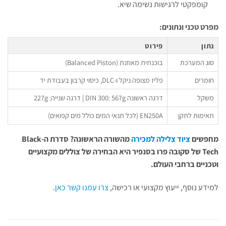
קומפקטי לרגישות נשימה שיא.
מפרט טכני ונתונים:
נתון
פירוט
סוג המערכת
בוכנתית מאוזנת (Balanced Piston)
חומרים
פליז מצופה ניקל ו-DLC, כיסוי קרבון בעבודת יד
משקל
דרגה ראשונה DIN 300: 567g | דרגה שנייה: 227g
תאימות לתקן
EN250A (לכל תנאי המים כולל מים קפואים)
מחפשים
ציוד צלילה למכירה
מהשורה הראשונה? סדרת ה-Black
Tech של סקובה פרו בסנפיר היא הבחירה של צוללים מקצועיים
וטכניים ברחבי העולם.
למידע נוסף, ייעוץ מקצועי או רכישה,
צרו עמנו קשר כאן
.