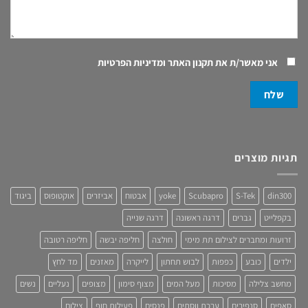
אני מאשר/ת את
תקנון האתר ומדיניות הפרטיות
תגיות מוצרים
din300
S-Tek
Scubapro
yoke
אבטוח
אביזרים
אוקטופוס
ביגוד
בקפלייט
גברים
דרגה ראשונה
דרגה שנייה
זרועות ומחברים לצילום תת מימי
חולצה
חליפה יבשה
חליפה רטובה
ילדים
כובע
כפפות
לבוש תחתון
לייקרה
מאזנים
מד לחץ
מחשב צלילה
מסיכות
מעל המים
מצוף סימון
מצופים
נעליים
נשים
סאפים
סנפירים
ערכת ווסתים
פנסים
פעילות חוף
צילום