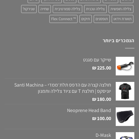
צלילה חופשית
צלילה טכנית
צלילה ספורטיבית
שחייה
שנירקול
תאורת וידאו
תופסנים
תיקים
™ Flex Connect
הנמכרים ביותר
שייקר עם מגנט
₪
225.00
חולצה קצרה עם הדפס תלת־ממדי – Santi Machina
יוניסקס | חולצת T עם ציוד צלילה ותמנון
₪
180.00
Neoprene Head Band
₪
100.00
D-Mask