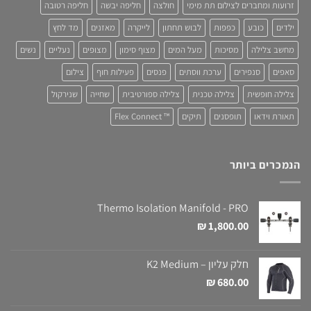
זרועות ומחברים לצילום תת מימי
חולצה
חליפה יבשה
חליפה רטובה
ילדים
כובע
כפפות
לבוש תחתון
לייקרה
מאזנים
מד לחץ
מחשב צלילה
מסיכות
מעל המים
מצוף סימון
מצופים
נעליים
נשים
סאפים
סנפירים
ערכת ווסתים
פנסים
פעילות חוף
צילום
צלילה חופשית
צלילה טכנית
צלילה ספורטיבית
שחייה
שנירקול
תאורת וידאו
תופסנים
תיקים
™ Flex Connect
הנמכרים ביותר
Thermo Isolation Manifold - PRO
₪
1,800.00
חלק עליון – K2 Medium
₪
680.00