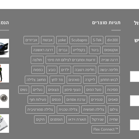
ול
תגיות מוצרים
הנמכ
ש
din300
S-Tek
Scubapro
yoke
אבטוח
אביזרים
אוקטופוס
ביגוד
בקפלייט
גברים
דרגה ראשונה
דרגה שנייה
זרועות ומחברים לצילום תת מימי
חולצה
חליפה יבשה
חליפה רטובה
ילדים
כובע
כפפות
לבוש תחתון
לייקרה
מאזנים
מד לחץ
מחשב צלילה
מסיכות
מעל המים
מצוף סימון
מצופים
נעליים
נשים
סאפים
סנפירים
ערכת ווסתים
פנסים
פעילות חוף
צילום
צלילה חופשית
צלילה טכנית
צלילה ספורטיבית
שחייה
שנירקול
תאורת וידאו
תופסנים
תיקים
™ Flex Connect