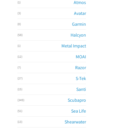
Atmos
(1)
Avatar
(3)
Garmin
(0)
Halcyon
(58)
Metal Impact
(1)
MOAI
(12)
Razor
(7)
S-Tek
(27)
Santi
(15)
Scubapro
(349)
Sea Life
(51)
Shearwater
(13)