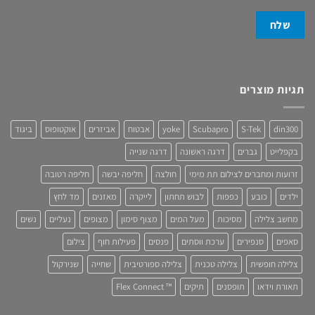
תגיות מוצרים
din300
S-Tek
Scubapro
yoke
אבטוח
אביזרים
אוקטופוס
ביגוד
בקפלייט
גברים
דרגה ראשונה
דרגה שנייה
זרועות ומחברים לצילום תת מימי
חולצה
חליפה יבשה
חליפה רטובה
ילדים
כובע
כפפות
לבוש תחתון
לייקרה
מאזנים
מד לחץ
מחשב צלילה
מסיכות
מעל המים
מצוף סימון
מצופים
נעליים
נשים
סאפים
סנפירים
ערכת ווסתים
פנסים
פעילות חוף
צילום
צלילה חופשית
צלילה טכנית
צלילה ספורטיבית
שחייה
שנירקול
תאורת וידאו
תופסנים
תיקים
™ Flex Connect