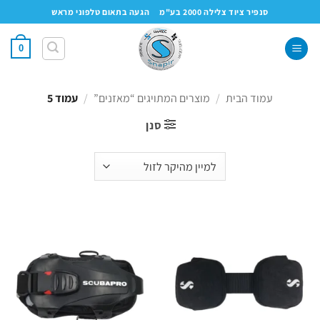
Ski
סנפיר ציוד צלילה 2000 בע"מ
הגעה בתאום טלפוני מראש
t
conten
0
עמוד הבית
/
מוצרים המתויגים “מאזנים”
/
עמוד 5
סנן