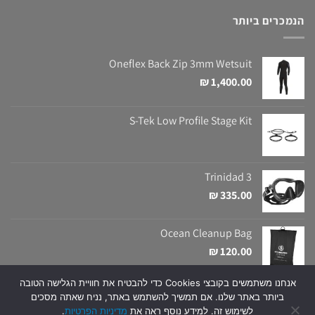
הנמכרים ביותר
Oneflex Back Zip 3mm Wetsuit
₪
1,400.00
S-Tek Low Profile Stage Kit
Trinidad 3
₪
335.00
Ocean Cleanup Bag
₪
120.00
אנחנו משתמשים בקובצי Cookies כדי להבטיח את חוויית הגלישה הטובה
ביותר באתר שלנו. אם תמשיך להשתמש באתר, נניח שאתה מסכים
Copyright 2026 ©
Snapir
| All Rights Reserved | Created and Designed
לשימוש זה. למידע נוסף ראה את
מדיניות הפרטיות
.