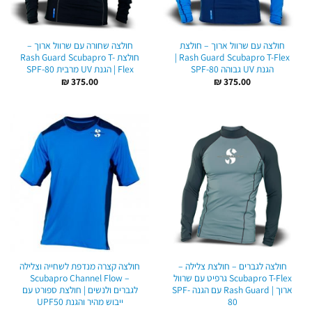
חולצה עם שרוול ארוך – חולצת
חולצה שחורה עם שרוול ארוך –
Rash Guard Scubapro T-Flex |
חולצת Rash Guard Scubapro T-
הגנת UV גבוהה SPF-80
Flex | הגנת UV מרבית SPF-80
₪
375.00
₪
375.00
חולצה לגברים – חולצת צלילה –
חולצה קצרה מנדפת לשחייה וצלילה
Scubapro T-Flex גרפיט עם שרוול
– Scubapro Channel Flow
ארוך | Rash Guard עם הגנה SPF-
לגברים ולנשים | חולצת ספורט עם
80
ייבוש מהיר והגנת UPF50