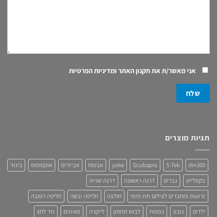
אני מאשר/ת את
תקנון האתר ומדיניות הפרטיות
תגיות מוצרים
din300
S-Tek
Scubapro
yoke
אבטוח
אביזרים
אוקטופוס
ביגוד
בקפלייט
גברים
דרגה ראשונה
דרגה שנייה
זרועות ומחברים לצילום תת מימי
חולצה
חליפה יבשה
חליפה רטובה
ילדים
כובע
כפפות
לבוש תחתון
לייקרה
מאזנים
מד לחץ