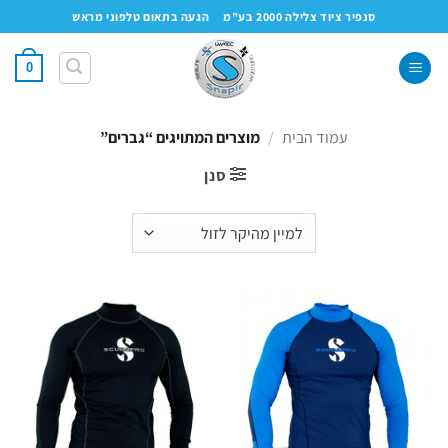
Ski
סנפיר ציוד צלילה 2000 בע"מ
הגעה בתאום טלפוני מראש
t
conten
0
עמוד הבית
/
מוצרים המתויגים “גברים”
סנן