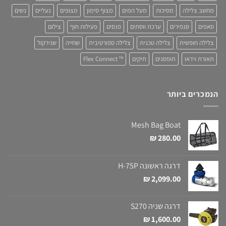
מחשב צלילה
מסיכות
מעל המים
מצוף סימון
מצופים
נעליים
נשים
סאפים
סנפירים
ערכת ווסתים
פנסים
פעילות חוף
צילום
צלילה חופשית
צלילה טכנית
צלילה ספורטיבית
שחייה
שנירקול
תאורת וידאו
תופסנים
תיקים
™ Flex Connect
הנמכרים ביותר
Mesh Bag Boat
₪
280.00
דרגה ראשונה H-75P
₪
2,099.00
דרגה שניה S270
₪
1,600.00