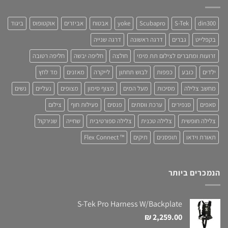
din300
S-Tek
Scubapro
yoke
אבטוח
אביזרים
אוקטופוס
ביגוד
בקפלייט
גברים
דרגה ראשונה
דרגה שנייה
זרועות ומחברים לצילום תת מימי
חולצה
חליפה יבשה
חליפה רטובה
ילדים
כובע
כפפות
לבוש תחתון
לייקרה
מאזנים
מד לחץ
מחשב צלילה
מסיכות
מעל המים
מצוף סימון
מצופים
נעליים
נשים
סאפים
סנפירים
ערכת ווסתים
פנסים
פעילות חוף
צילום
צלילה חופשית
צלילה טכנית
צלילה ספורטיבית
שחייה
שנירקול
תאורת וידאו
תופסנים
תיקים
™ Flex Connect
הנמכרים ביותר
S-Tek Pro Harness W/Backplate
₪
2,259.00