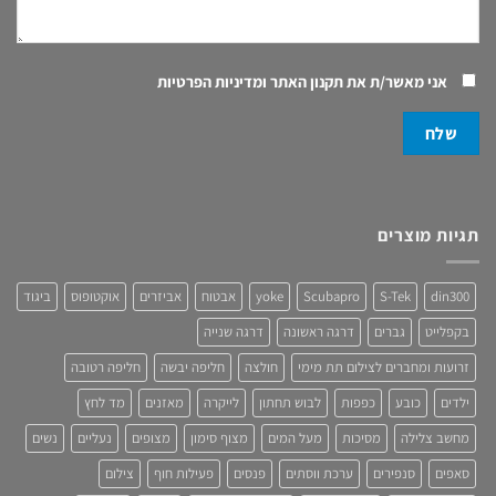
אני מאשר/ת את
תקנון האתר ומדיניות הפרטיות
תגיות מוצרים
din300
S-Tek
Scubapro
yoke
אבטוח
אביזרים
אוקטופוס
ביגוד
בקפלייט
גברים
דרגה ראשונה
דרגה שנייה
זרועות ומחברים לצילום תת מימי
חולצה
חליפה יבשה
חליפה רטובה
ילדים
כובע
כפפות
לבוש תחתון
לייקרה
מאזנים
מד לחץ
מחשב צלילה
מסיכות
מעל המים
מצוף סימון
מצופים
נעליים
נשים
סאפים
סנפירים
ערכת ווסתים
פנסים
פעילות חוף
צילום