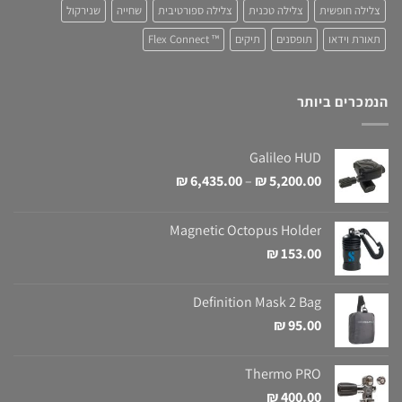
צלילה חופשית
צלילה טכנית
צלילה ספורטיבית
שחייה
שנירקול
תאורת וידאו
תופסנים
תיקים
™ Flex Connect
הנמכרים ביותר
Galileo HUD
טווח
₪
6,435.00
–
₪
5,200.00
מחירים:
Magnetic Octopus Holder
עד
₪
153.00
Definition Mask 2 Bag
₪
95.00
Thermo PRO
₪
400.00