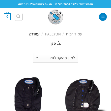
Ski
סנפיר ציוד צלילה 2000 בע"מ
הגעה בתאום טלפוני מראש
t
conten
0
עמוד הבית
/
HALCYON
/
עמוד 2
סנן