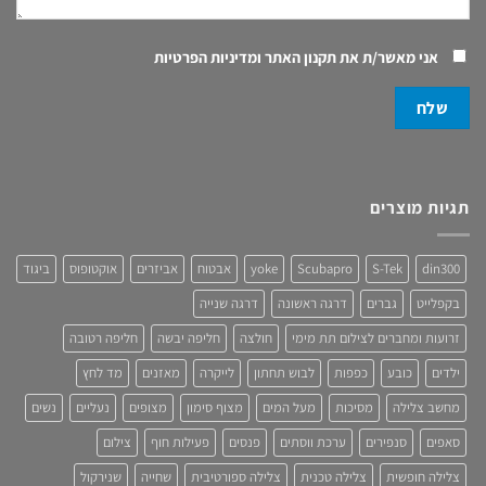
אני מאשר/ת את
תקנון האתר ומדיניות הפרטיות
תגיות מוצרים
din300
S-Tek
Scubapro
yoke
אבטוח
אביזרים
אוקטופוס
ביגוד
בקפלייט
גברים
דרגה ראשונה
דרגה שנייה
זרועות ומחברים לצילום תת מימי
חולצה
חליפה יבשה
חליפה רטובה
ילדים
כובע
כפפות
לבוש תחתון
לייקרה
מאזנים
מד לחץ
מחשב צלילה
מסיכות
מעל המים
מצוף סימון
מצופים
נעליים
נשים
סאפים
סנפירים
ערכת ווסתים
פנסים
פעילות חוף
צילום
צלילה חופשית
צלילה טכנית
צלילה ספורטיבית
שחייה
שנירקול