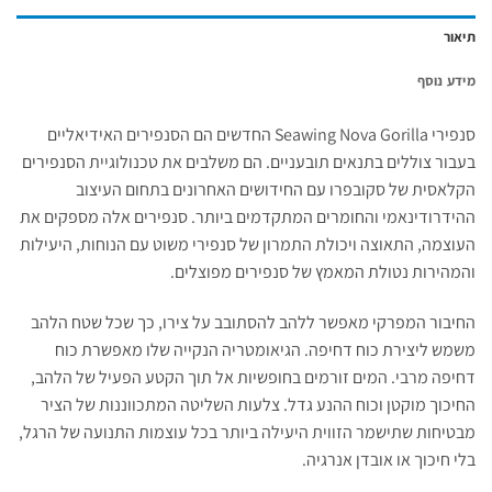
תיאור
מידע נוסף
סנפירי Seawing Nova Gorilla החדשים הם הסנפירים האידיאליים
בעבור צוללים בתנאים תובעניים. הם משלבים את טכנולוגיית הסנפירים
הקלאסית של סקובפרו עם החידושים האחרונים בתחום העיצוב
ההידרודינאמי והחומרים המתקדמים ביותר. סנפירים אלה מספקים את
העוצמה, התאוצה ויכולת התמרון של סנפירי משוט עם הנוחות, היעילות
והמהירות נטולת המאמץ של סנפירים מפוצלים.
החיבור המפרקי מאפשר ללהב להסתובב על צירו, כך שכל שטח הלהב
משמש ליצירת כוח דחיפה. הגיאומטריה הנקייה שלו מאפשרת כוח
דחיפה מרבי. המים זורמים בחופשיות אל תוך הקטע הפעיל של הלהב,
החיכוך מוקטן וכוח ההנע גדל. צלעות השליטה המתכווננות של הציר
מבטיחות שתישמר הזווית היעילה ביותר בכל עוצמות התנועה של הרגל,
בלי חיכוך או אובדן אנרגיה.