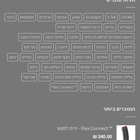
din300
S-Tek
Scubapro
yoke
אבטוח
אביזרים
אוקטופוס
ביגוד
בקפלייט
גברים
דרגה ראשונה
דרגה שנייה
זרועות ומחברים לצילום תת מימי
חולצה
חליפה יבשה
חליפה רטובה
ילדים
כובע
כפפות
לבוש תחתון
לייקרה
מאזנים
מד לחץ
מחשב צלילה
מסיכות
מעל המים
מצוף סימון
מצופים
נעליים
נשים
סאפים
סנפירים
ערכת ווסתים
פנסים
פעילות חוף
צילום
צלילה חופשית
צלילה טכנית
צלילה ספורטיבית
שחייה
שנירקול
תאורת וידאו
תופסנים
תיקים
™ Flex Connect
הנמכרים ביותר
™ Flex Connect - ידית למגש
₪
240.00