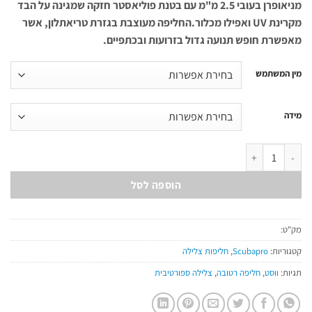
מניאופרן בעובי 2.5 מ"מ עם בטנת פוליאסטר חזקה שמגינה על הבד
מקרינת UV ואפילו מכלור.החליפה מעוצבת בגזרת טריאתלון, אשר
מאפשרת חופש תנועה גדול בזרועות ובכתפיים.
מין המשתמש
מידה
כמות של Oneflex Shorty Front Zip 2.5mm
הוספה לסל
מק"ט:
קטגוריות:
Scubapro
,
חליפות צלילה
תגיות:
ווסט
,
חליפה רטובה
,
צלילה ספורטיבית