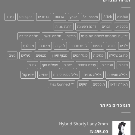
din300
S-Tek
Scubapro
yoke
אבטוח
אביזרים
אוקטופוס
ביגוד
בקפלייט
גברים
דרגה ראשונה
דרגה שנייה
זרועות ומחברים לצילום תת מימי
חולצה
חליפה יבשה
חליפה רטובה
ילדים
כובע
כפפות
לבוש תחתון
לייקרה
מאזנים
מד לחץ
מחשב צלילה
מסיכות
מעל המים
מצוף סימון
מצופים
נעליים
נשים
סאפים
סנפירים
ערכת ווסתים
פנסים
פעילות חוף
צילום
צלילה חופשית
צלילה טכנית
צלילה ספורטיבית
שחייה
שנירקול
תאורת וידאו
תופסנים
תיקים
™ Flex Connect
הנמכרים ביותר
Hybrid Shorty Lady 2mm
₪
495.00