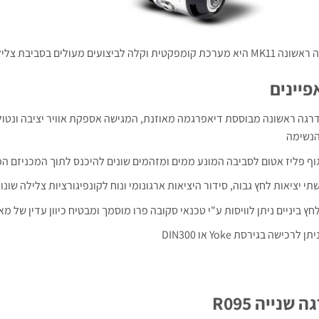
קומפקטית וקלה לביצועים מעולים בסביבת צלילה קשה עם דיאפרגמה over-balanced
פיינים
רגה ראשונה מבוססת דיאפרגמה מאוזנת, המגישה אספקת אוויר יציבה ונטו
נשימה
וף פליז אטום לסביבה המונע ממים ומזהמים שונים להיכנס לתוך המכניזם הפ
תי יציאות לחץ גבוה, סידור היציאות ארגונומי ונוח לקונפיגורציות צלילה שונו
חץ ביניים ניתן לוויסות ע"י טכנאי סקובה פרו מוסמך ומבטיח כיוון עדין של 
יתן לרכישה בגירסת Yoke או DIN300
ה שנייה R095