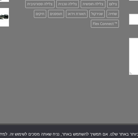
צילום
צלילה חופשית
צלילה טכנית
צלילה ספורטיבית
שחייה
שנירקול
תאורת וידאו
תופסנים
תיקים
™ Flex Connect
Copyright 2026 ©
Snapir
| All Rights R