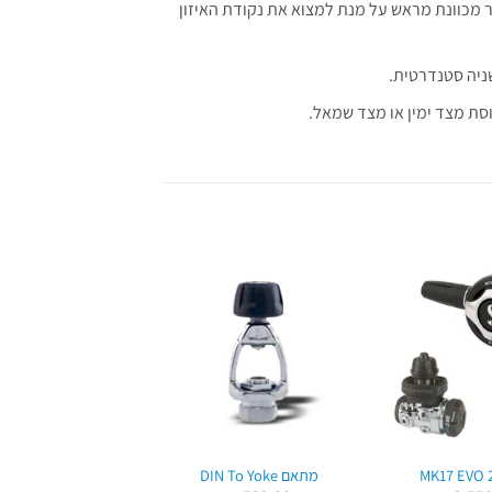
יה מערכת VIVA כמו בכל הווסתים המתקדמים של Scubapro, אשר מכוונת מראש על מנת למצוא את נקודת האיזון
שניה סטנדרטית.
וסת מצד ימין או מצד שמאל.
MK17 EVO 
מתאם DIN To Yoke
כיסוי ניאופרן לדרגה ה