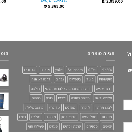
Evo/D420/R195
.00
₪
2,099.00
₪
5,869.00
ול
תגיות מוצרים
הנמכ
ש
din300
S-Tek
Scubapro
yoke
אבטוח
אביזרים
אוקטופוס
ביגוד
בקפלייט
גברים
דרגה ראשונה
דרגה שנייה
זרועות ומחברים לצילום תת מימי
חולצה
חליפה יבשה
חליפה רטובה
ילדים
כובע
כפפות
לבוש תחתון
לייקרה
מאזנים
מד לחץ
מחשב צלילה
מסיכות
מעל המים
מצוף סימון
מצופים
נעליים
נשים
סאפים
סנפירים
ערכת ווסתים
פנסים
פעילות חוף