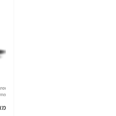
וסת 
מחדש
מא