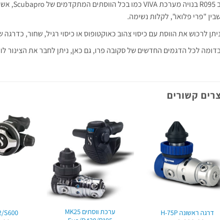
ב R095 בנו
בין "פרי פלואו", לקלות נשימה.
יתן לרכוש את הווסת עם כיסוי צהוב כאוקטופוס או כיסוי רגיל, שחור, כדרגה 
דומה לכל הדגמים החדשים של סקובה פרו, גם כאן, ניתן לחבר את הצינור לו
רים קשורים
ערכת ווסתים MK25
דרגה ראשונה H-75P
2/S600