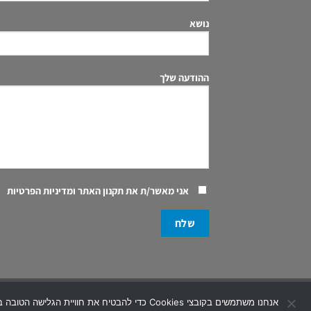
נושא
ההודעה שלך
אני מאשר/ת את
תקנון האתר ומדיניות הפרטיות
eserved | Created and Designed by
CobiHay
Digital
אנחנו משתמשים בקובצי Cookies כדי להבטיח את חוויית הגלישה הטובה ביותר באתר שלנו. אם תמשיך להשתמש באתר, נניח שאתה מסכים לשימוש זה. למידע נוסף ראה את