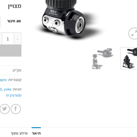
מצויין
סוג חיבור
כמות של MK11/R095
מק"ט:
קטגוריות:
apro
תגיות:
yoke
,
0
ספורטיבית
תיאור
מידע נוסף