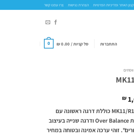
נון האתר ומדיניות הפרטיות
הצהרת נגישות
צרו עמנו קשר
התחברות
סל קניות /
0.00
₪
0
ווסתים
MK11
1,
₪
ערכת MK11/R195 כוללת דרגה ראשונה עם
דיאפרגמת Over Balance ודרגה שנייה בעיצוב
רים". זוהי ערכה אמינה ובטוחה במחיר