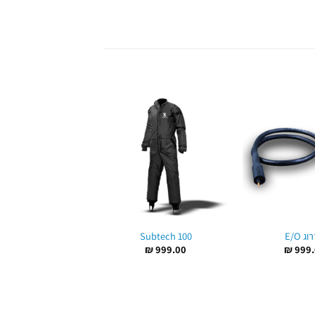
verdry 4 – 4mm
ג E/O
Subtech 100
oprene Drysuit
₪
999.00
₪
999.
₪
6,050.00