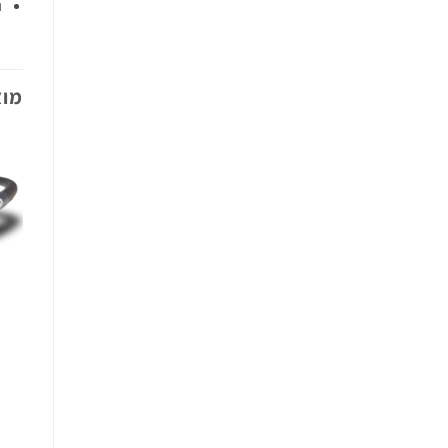
נ
מוצ