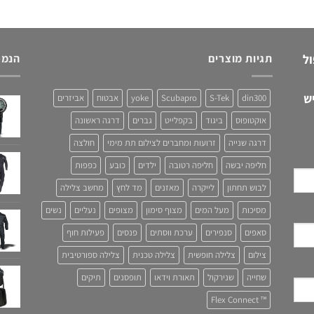
ול
תגיות מוצרים
הנמכ
ש
din300
S-Tek
Scubapro
yoke
אבטוח
אביזרים
אוקטופוס
ביגוד
בקפלייט
גברים
דרגה ראשונה
דרגה שנייה
זרועות ומחברים לצילום תת מימי
חולצה
חליפה יבשה
חליפה רטובה
ילדים
כובע
כפפות
לבוש תחתון
לייקרה
מאזנים
מד לחץ
מחשב צלילה
מסיכות
מעל המים
מצוף סימון
מצופים
נעליים
נשים
סאפים
סנפירים
ערכת ווסתים
פנסים
פעילות חוף
צילום
צלילה חופשית
צלילה טכנית
צלילה ספורטיבית
שחייה
שנירקול
תאורת וידאו
תופסנים
תיקים
™ Flex Connect