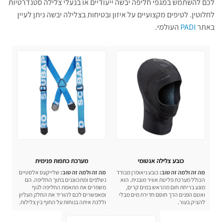
לכם להשתמש במגפי חליפה יבשה ייעודיים או בנעלי צלילה סטנדרטיות
לחלוטין. לטיפים מקצועיים על איזון ובטיחות בצלילה יבשה ניתן לעיין
באתר
PADI
העולמי.
כובע צלילה אנטומי
מערכת כתפות פנימית
מה זה ולמה זה טוב:
כובע ניאופרן מבודד
מה זה ולמה זה טוב:
שלייקעס אלסטיים
הכולל מערכת פליטת אוויר מובנית. הוא
נשלפים ומתכווננים בתוך החליפה. הם
מונע בריחת חום מהראש במים קרים,
משפרים את התאמת החליפה לגוף
ואטם הפנים הרך חוסם חדירת מים מבלי
ומאפשרים לכם להוריד את החלק העליון
להציק בעור.
וללכת איתה בנוחות על החוף בין צלילות.