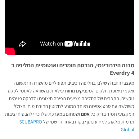
מבנה הידרודינמי, הנדסת חומרים ואנטומיית החליפה ב
Everdry 4
מעצבי החברה שילבו בחליפה רכיבים תפעוליים מהשורה הראשונה
ואטמי ניאופרן חלקים המעניקים נוחות עילאית בהשוואה לאטמי לטקס
נוקשים. התפרים של החליפה מציעים תפירה חיצונית והדבקה פנימית
משולשת עם סרט אטימה מיוחד המונע לחלוטין חדירת מים. הצולל
המקצועי תמיד בודק כל
אטם
ושסתום במערכת שלו כדי להבטיח יציבות
תרמית מלאה. למידע נוסף בקרו באתר הרשמי של
SCUBAPRO
.
Global