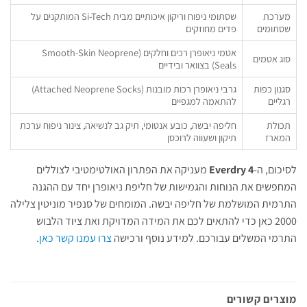
מערכת
שסתומי ניפוח וריקון איכותיים מבית Si-Tech המותקנים על
שסתומים
פדים מחוזקים
אטמי ניאופרן רכים וחלקים (Smooth-Skin Neoprene
סוג אטמים
Seals) בצוואר ובידיים
סגנון כפות
גרבי ניאופרן רכות מובנות (Attached Neoprene Socks)
רגליים
להתאמה למגפיים
תכולת
חליפה יבשה, כובע אנטומי, תיק גב לנשיאה, צינור ניפוח ערכת
המארז
תיקון ושעווה לרוכסן
לסיכום, ה-
Everdry 4
מעניקה את הפתרון האולטימטיבי לצוללים
המחפשים את הנוחות והגמישות של חליפת ניאופרן יחד עם ההגנה
התרמית המושלמת של חליפה יבשה. המומחים של סנפיר מוניטין צלילה
2000 כאן כדי להתאים לכם את המידה המדויקת ואת ציוד הלבוש
התרמי המשלים עבורכם. למידע נוסף ורכישה
צרו עמנו קשר כאן
.
מוצרים קשורים