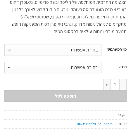
האטימה התרמית המוחלטת של חליפה יבשה פרימיום. ניאופרן דחוס
בעובי 4 מ"מ מונע דחיסה בעומק ומבטיח בידוד קבוע לאורך כל זמן
התחתית. החליפה כוללת רוכסן אחורי מסיבי, שסתומי Si-Tech
מתקדמים לניהול ניפוח מדויק, וגרבי ניאופרן רכות המעניקות חופש
תנועה מירבי ונוחות עילאית בכל סוגי המים.
מין המשתמש
מידה
כמות של Everdry 4 - 4mm Neoprene Drysuit
הוספה לסל
מק"ט:
קטגוריות:
Scubapro
,
חליפות יבשות