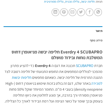
תגיות:
חליפה יבשה
,
צלילה טכנית
,
צלילה ספורטיבית
תיאור
מידע נוסף
Everdry 4 SCUBAPRO חליפה יבשה מניאופרן דחוס
המשלבת נוחות ובידוד מושלם
חברת
SCUBAPRO
תכננה את דגם ה-
Everdry 4
כדי להציע פתרון
מהפכני לצוללים המחפשים את החופש התנועתי של חליפה רטובה לצד
ההגנה התרמית של חליפה יבשה. כשאתם מחפשים
חליפות יבשות
למכירה
באתר שלנו, דגם זה בולט בזכות שימוש בניאופרן דחוס (High-
density neoprene) בעובי 4 מ"מ. החומר המיוחד שוקל 50% פחות
מניאופרן מסורתי ורך בהרבה, אך מונע לחלוטין את כיווץ החליפה
בעומק ובכך שומר על כושר הציפה ועל רמת הבידוד לאורך כל הצלילה.