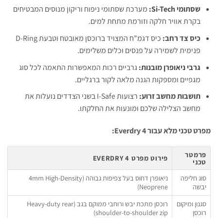
שסתומי Si-Tech:
מערכת שסתומי ניפוח וריקון מנוסים המבטיחים
בקרת אוויר חלקה וזורמת מתחת למים.
כיס צד רחב:
כיס דגמ"ח המצויד ברוכסן מאובטח וטבעת D-Ring
פנימית לשמירה על פנסים וכלים משלימים.
גרבי ניאופרן מובנות:
גרביים רכות המאפשרות התאמה לכל סוג
מגפיים ומספקות הגנה מלאה לקור ברגליים.
תושבות מחשב זרוע:
רצועות I-Safe בשני הצדדים נועלות את
מחשב הצלילה שלכם ומונעות את החלקתו.
מפרט טכני מלא עבור Everdry 4:
פרמטר
פירוט מפרט EVERDRY 4
טכני
סוג חליפה
ניאופרן דחוס בעל צפיפות גבוהה (4mm High-Density
יבשה
Neoprene)
סגנון ומיקום
רוכסן מתכת יבש ורוחבי ממוקם בגב (Heavy-duty rear
רוכסן
shoulder-to-shoulder zip)