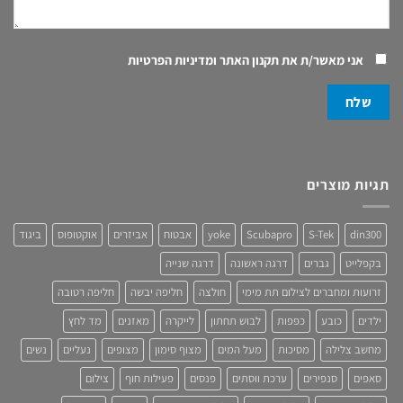
אני מאשר/ת את
תקנון האתר ומדיניות הפרטיות
תגיות מוצרים
din300
S-Tek
Scubapro
yoke
אבטוח
אביזרים
אוקטופוס
ביגוד
בקפלייט
גברים
דרגה ראשונה
דרגה שנייה
זרועות ומחברים לצילום תת מימי
חולצה
חליפה יבשה
חליפה רטובה
ילדים
כובע
כפפות
לבוש תחתון
לייקרה
מאזנים
מד לחץ
מחשב צלילה
מסיכות
מעל המים
מצוף סימון
מצופים
נעליים
נשים
סאפים
סנפירים
ערכת ווסתים
פנסים
פעילות חוף
צילום