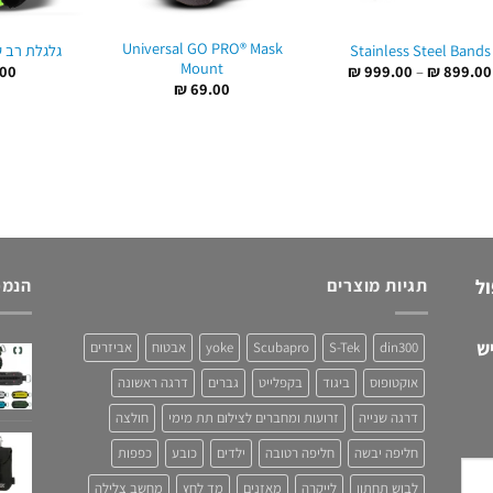
Universal GO PRO® Mask
Stainless Steel Bands
גלגלת רב שימו
Mount
טווח
00
₪
999.00
–
₪
899.00
מחירים:
₪
69.00
עד
ול
תגיות מוצרים
הנמכ
ש
din300
S-Tek
Scubapro
yoke
אבטוח
אביזרים
אוקטופוס
ביגוד
בקפלייט
גברים
דרגה ראשונה
דרגה שנייה
זרועות ומחברים לצילום תת מימי
חולצה
חליפה יבשה
חליפה רטובה
ילדים
כובע
כפפות
לבוש תחתון
לייקרה
מאזנים
מד לחץ
מחשב צלילה