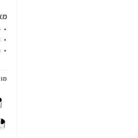
מא
מ
א
ה
מוצ