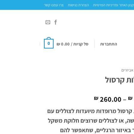
נון האתר ומדיניות הפרטיות
הצהרת נגישות
צרו עמנו קשר
התחברות
סל קניות /
0.00
₪
0
אביזרים
ת קרסול
טווח
260.00
–
₪
₪
מחירים:
קרסול מרופדות מיועדות לצוללים עם
עד
שה, או לצוללים שרוצים חלוקת משקל
ר באיזור הרגליים, שתאפשר להם