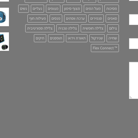
מסיכות
מעל המים
מצוף סימון
מצופים
נעליים
נשים
סאפים
סנפירים
ערכת ווסתים
פנסים
פעילות חוף
צילום
צלילה חופשית
צלילה טכנית
צלילה ספורטיבית
שחייה
שנירקול
תאורת וידאו
תופסנים
תיקים
™ Flex Connect